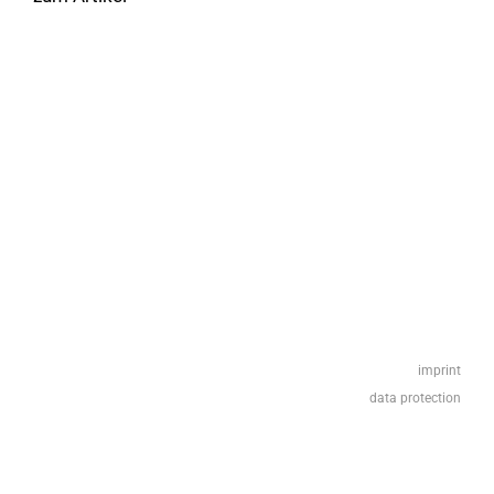
imprint
data protection
© 2026 ahrens & grabenhorst architekten stadtplaner Part