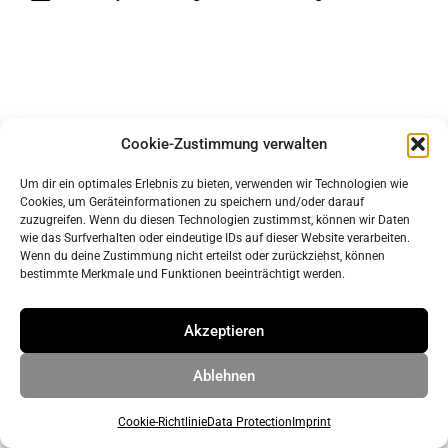
Cookie-Zustimmung verwalten
Um dir ein optimales Erlebnis zu bieten, verwenden wir Technologien wie
Cookies, um Geräteinformationen zu speichern und/oder darauf
imprint
zuzugreifen. Wenn du diesen Technologien zustimmst, können wir Daten
data protection
wie das Surfverhalten oder eindeutige IDs auf dieser Website verarbeiten.
Wenn du deine Zustimmung nicht erteilst oder zurückziehst, können
bestimmte Merkmale und Funktionen beeinträchtigt werden.
© 2026 ahrens & grabenhorst architekten stadtplaner Part
Akzeptieren
GmbB
• Built with
GeneratePress
Ablehnen
Cookie-Richtlinie
Data Protection
Imprint