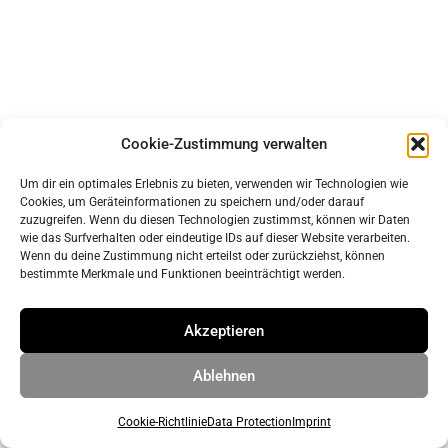
Cookie-Zustimmung verwalten
imprint
data protection
Um dir ein optimales Erlebnis zu bieten, verwenden wir Technologien wie
Cookies, um Geräteinformationen zu speichern und/oder darauf
zuzugreifen. Wenn du diesen Technologien zustimmst, können wir Daten
wie das Surfverhalten oder eindeutige IDs auf dieser Website verarbeiten.
© 2026 ahrens & grabenhorst architekten stadtplaner Part
Wenn du deine Zustimmung nicht erteilst oder zurückziehst, können
GmbB
• Built with
GeneratePress
bestimmte Merkmale und Funktionen beeinträchtigt werden.
Akzeptieren
Ablehnen
Cookie-Richtlinie
Data Protection
Imprint