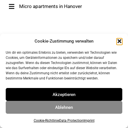
Micro apartments in Hanover
Cookie-Zustimmung verwalten
Um dir ein optimales Erlebnis zu bieten, verwenden wir Technologien wie
Cookies, um Geräteinformationen zu speichern und/oder darauf
zuzugreifen. Wenn du diesen Technologien zustimmst, können wir Daten
wie das Surfverhalten oder eindeutige IDs auf dieser Website verarbeiten.
Wenn du deine Zustimmung nicht erteilst oder zurückziehst, können
imprint
bestimmte Merkmale und Funktionen beeinträchtigt werden.
data protection
Akzeptieren
© 2026 ahrens & grabenhorst architekten stadtplaner Part
Ablehnen
GmbB
• Built with
GeneratePress
Cookie-Richtlinie
Data Protection
Imprint