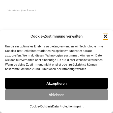
Visualiation @ moka studio
Cookie-Zustimmung verwalten
Um dir ein optimales Erlebnis zu bieten, verwenden wir Technologien wie
Cookies, um Geräteinformationen zu speichern und/oder darauf
zuzugreifen. Wenn du diesen Technologien zustimmst, können wir Daten
wie das Surfverhalten oder eindeutige IDs auf dieser Website verarbeiten.
Wenn du deine Zustimmung nicht erteilst oder zurückziehst, können
imprint
bestimmte Merkmale und Funktionen beeinträchtigt werden.
data protection
Akzeptieren
© 2026 ahrens & grabenhorst architekten stadtplaner Part
Ablehnen
GmbB
• Built with
GeneratePress
Cookie-Richtlinie
Data Protection
Imprint