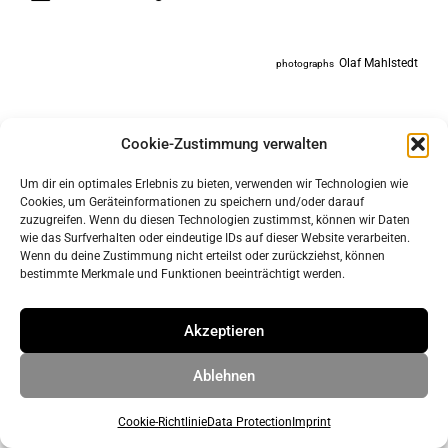
Olaf Mahlstedt
photographs
Cookie-Zustimmung verwalten
Um dir ein optimales Erlebnis zu bieten, verwenden wir Technologien wie
Cookies, um Geräteinformationen zu speichern und/oder darauf
zuzugreifen. Wenn du diesen Technologien zustimmst, können wir Daten
wie das Surfverhalten oder eindeutige IDs auf dieser Website verarbeiten.
Wenn du deine Zustimmung nicht erteilst oder zurückziehst, können
bestimmte Merkmale und Funktionen beeinträchtigt werden.
imprint
data protection
Akzeptieren
Ablehnen
© 2026 ahrens & grabenhorst architekten stadtplaner Part
GmbB
• Built with
GeneratePress
Cookie-Richtlinie
Data Protection
Imprint