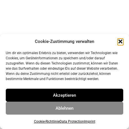
© 2026 ahrens & grabenhorst architekten stadtplaner Part
GmbB
• Built with
GeneratePress
Cookie-Zustimmung verwalten
Um dir ein optimales Erlebnis zu bieten, verwenden wir Technologien wie
Cookies, um Geräteinformationen zu speichern und/oder darauf
zuzugreifen. Wenn du diesen Technologien zustimmst, können wir Daten
wie das Surfverhalten oder eindeutige IDs auf dieser Website verarbeiten.
Wenn du deine Zustimmung nicht erteilst oder zurückziehst, können
bestimmte Merkmale und Funktionen beeinträchtigt werden.
Akzeptieren
Ablehnen
Cookie-Richtlinie
Data Protection
Imprint