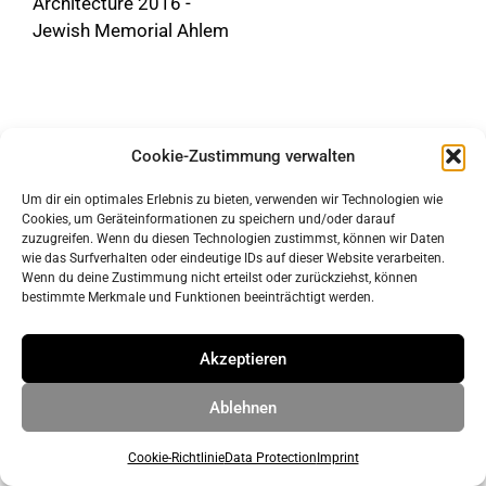
Architecture 2016 -
Jewish Memorial Ahlem
Cookie-Zustimmung verwalten
Um dir ein optimales Erlebnis zu bieten, verwenden wir Technologien wie
Cookies, um Geräteinformationen zu speichern und/oder darauf
zuzugreifen. Wenn du diesen Technologien zustimmst, können wir Daten
wie das Surfverhalten oder eindeutige IDs auf dieser Website verarbeiten.
Wenn du deine Zustimmung nicht erteilst oder zurückziehst, können
imprint
bestimmte Merkmale und Funktionen beeinträchtigt werden.
data protection
Akzeptieren
© 2026 ahrens & grabenhorst architekten stadtplaner Part
Ablehnen
GmbB
• Built with
GeneratePress
Cookie-Richtlinie
Data Protection
Imprint