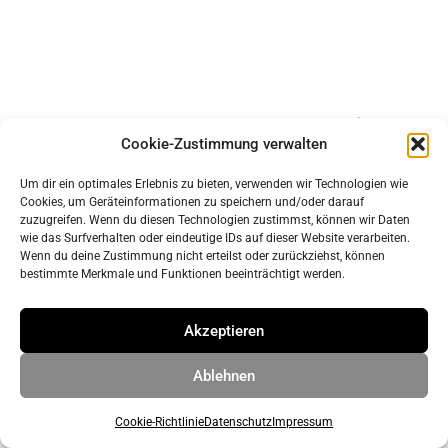
Impressum
Cookie-Zustimmung verwalten
Datenschutz
Um dir ein optimales Erlebnis zu bieten, verwenden wir Technologien wie
Cookies, um Geräteinformationen zu speichern und/oder darauf
© 2026 ahrens & grabenhorst architekten stadtplaner Part
zuzugreifen. Wenn du diesen Technologien zustimmst, können wir Daten
wie das Surfverhalten oder eindeutige IDs auf dieser Website verarbeiten.
GmbB
• Erstellt mit
GeneratePress
Wenn du deine Zustimmung nicht erteilst oder zurückziehst, können
bestimmte Merkmale und Funktionen beeinträchtigt werden.
Akzeptieren
Ablehnen
Cookie-Richtlinie
Datenschutz
Impressum