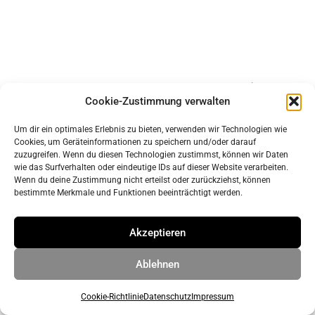
Impressum
Cookie-Zustimmung verwalten
Datenschutz
Um dir ein optimales Erlebnis zu bieten, verwenden wir Technologien wie
Cookies, um Geräteinformationen zu speichern und/oder darauf
© 2026 ahrens & grabenhorst architekten stadtplaner Part
zuzugreifen. Wenn du diesen Technologien zustimmst, können wir Daten
wie das Surfverhalten oder eindeutige IDs auf dieser Website verarbeiten.
GmbB
• Erstellt mit
GeneratePress
Wenn du deine Zustimmung nicht erteilst oder zurückziehst, können
bestimmte Merkmale und Funktionen beeinträchtigt werden.
Akzeptieren
Ablehnen
Cookie-Richtlinie
Datenschutz
Impressum