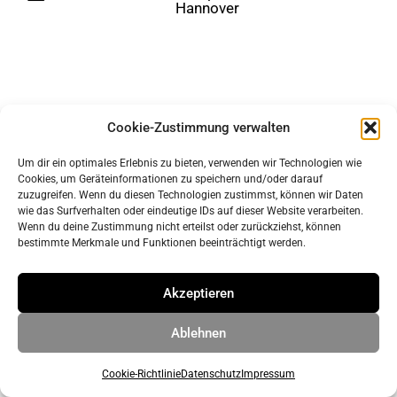
Hannover
Cookie-Zustimmung verwalten
Um dir ein optimales Erlebnis zu bieten, verwenden wir Technologien wie
Cookies, um Geräteinformationen zu speichern und/oder darauf
zuzugreifen. Wenn du diesen Technologien zustimmst, können wir Daten
Impressum
wie das Surfverhalten oder eindeutige IDs auf dieser Website verarbeiten.
Datenschutz
Wenn du deine Zustimmung nicht erteilst oder zurückziehst, können
bestimmte Merkmale und Funktionen beeinträchtigt werden.
© 2026 ahrens & grabenhorst architekten stadtplaner Part
Akzeptieren
GmbB
• Erstellt mit
GeneratePress
Ablehnen
Cookie-Richtlinie
Datenschutz
Impressum