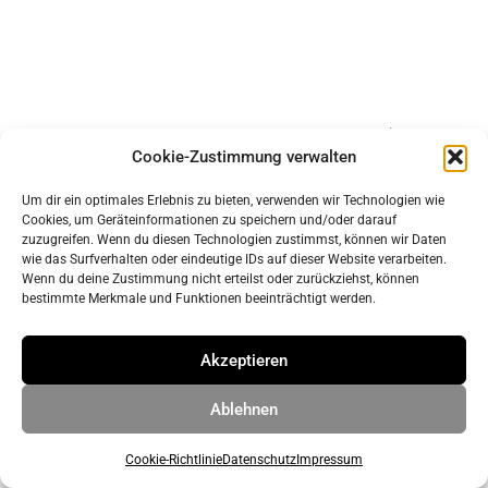
Impressum
Cookie-Zustimmung verwalten
Datenschutz
Um dir ein optimales Erlebnis zu bieten, verwenden wir Technologien wie
Cookies, um Geräteinformationen zu speichern und/oder darauf
© 2026 ahrens & grabenhorst architekten stadtplaner Part
zuzugreifen. Wenn du diesen Technologien zustimmst, können wir Daten
wie das Surfverhalten oder eindeutige IDs auf dieser Website verarbeiten.
GmbB
• Erstellt mit
GeneratePress
Wenn du deine Zustimmung nicht erteilst oder zurückziehst, können
bestimmte Merkmale und Funktionen beeinträchtigt werden.
Akzeptieren
Ablehnen
Cookie-Richtlinie
Datenschutz
Impressum