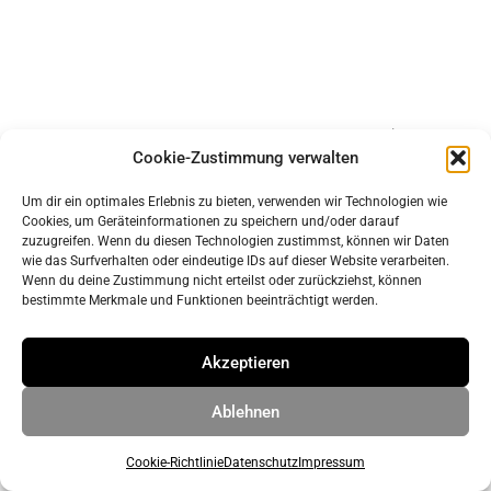
Impressum
Cookie-Zustimmung verwalten
Datenschutz
Um dir ein optimales Erlebnis zu bieten, verwenden wir Technologien wie
Cookies, um Geräteinformationen zu speichern und/oder darauf
© 2026 ahrens & grabenhorst architekten stadtplaner Part
zuzugreifen. Wenn du diesen Technologien zustimmst, können wir Daten
wie das Surfverhalten oder eindeutige IDs auf dieser Website verarbeiten.
GmbB
• Erstellt mit
GeneratePress
Wenn du deine Zustimmung nicht erteilst oder zurückziehst, können
bestimmte Merkmale und Funktionen beeinträchtigt werden.
Akzeptieren
Ablehnen
Cookie-Richtlinie
Datenschutz
Impressum