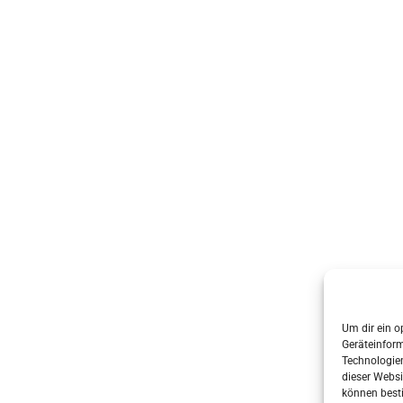
s & grabenhorst architekten stadtplaner Part GmbB
• Erstellt mit
G
Um dir ein o
Geräteinfor
Technologien
dieser Websi
können best