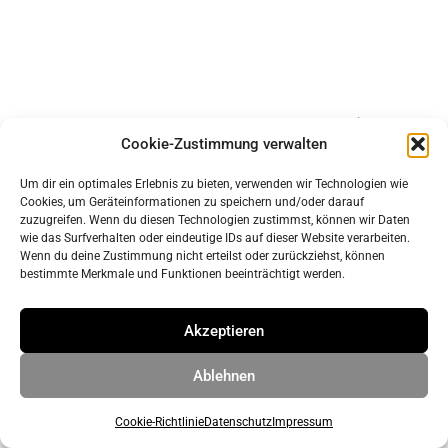
Impressum
Cookie-Zustimmung verwalten
Datenschutz
Um dir ein optimales Erlebnis zu bieten, verwenden wir Technologien wie
Cookies, um Geräteinformationen zu speichern und/oder darauf
© 2026 ahrens & grabenhorst architekten stadtplaner Part
zuzugreifen. Wenn du diesen Technologien zustimmst, können wir Daten
wie das Surfverhalten oder eindeutige IDs auf dieser Website verarbeiten.
GmbB
• Erstellt mit
GeneratePress
Wenn du deine Zustimmung nicht erteilst oder zurückziehst, können
bestimmte Merkmale und Funktionen beeinträchtigt werden.
Akzeptieren
Ablehnen
Cookie-Richtlinie
Datenschutz
Impressum