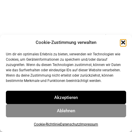
Impressum
Cookie-Zustimmung verwalten
Datenschutz
Um dir ein optimales Erlebnis zu bieten, verwenden wir Technologien wie
Cookies, um Geräteinformationen zu speichern und/oder darauf
© 2026 ahrens & grabenhorst architekten stadtplaner Part
zuzugreifen. Wenn du diesen Technologien zustimmst, können wir Daten
wie das Surfverhalten oder eindeutige IDs auf dieser Website verarbeiten.
GmbB
• Erstellt mit
GeneratePress
Wenn du deine Zustimmung nicht erteilst oder zurückziehst, können
bestimmte Merkmale und Funktionen beeinträchtigt werden.
Akzeptieren
Ablehnen
Cookie-Richtlinie
Datenschutz
Impressum