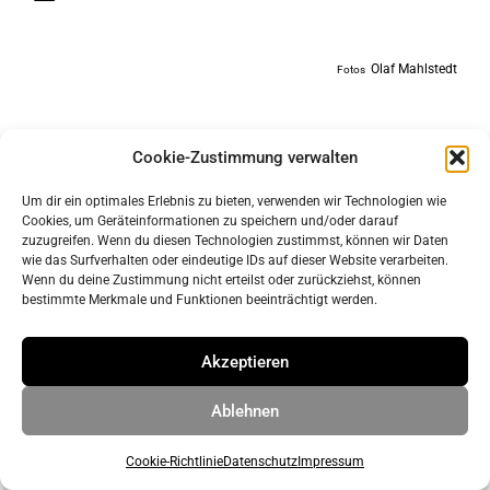
Olaf Mahlstedt
Fotos
Cookie-Zustimmung verwalten
Um dir ein optimales Erlebnis zu bieten, verwenden wir Technologien wie
Cookies, um Geräteinformationen zu speichern und/oder darauf
zuzugreifen. Wenn du diesen Technologien zustimmst, können wir Daten
wie das Surfverhalten oder eindeutige IDs auf dieser Website verarbeiten.
Wenn du deine Zustimmung nicht erteilst oder zurückziehst, können
bestimmte Merkmale und Funktionen beeinträchtigt werden.
Impressum
Datenschutz
Akzeptieren
Ablehnen
© 2026 ahrens & grabenhorst architekten stadtplaner Part
GmbB
• Erstellt mit
GeneratePress
Cookie-Richtlinie
Datenschutz
Impressum