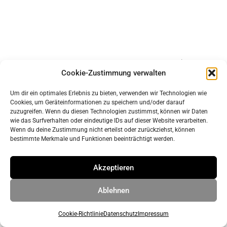
Impressum
Cookie-Zustimmung verwalten
Datenschutz
Um dir ein optimales Erlebnis zu bieten, verwenden wir Technologien wie
Cookies, um Geräteinformationen zu speichern und/oder darauf
© 2026 ahrens & grabenhorst architekten stadtplaner Part
zuzugreifen. Wenn du diesen Technologien zustimmst, können wir Daten
wie das Surfverhalten oder eindeutige IDs auf dieser Website verarbeiten.
GmbB
• Erstellt mit
GeneratePress
Wenn du deine Zustimmung nicht erteilst oder zurückziehst, können
bestimmte Merkmale und Funktionen beeinträchtigt werden.
Akzeptieren
Ablehnen
Cookie-Richtlinie
Datenschutz
Impressum