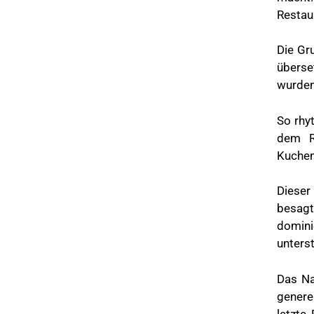
Restaur
Die Gr
überse
wurden
So rhy
dem Ra
Kuchen
Dieser
besagt
domini
unters
Das Na
genere
letzte