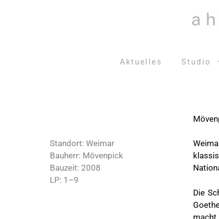
Zum
Inhalt
springen
Aktuelles
Studio
Mövenp
Standort: Weimar
Weimar
Bauherr: Mövenpick
klassi
Bauzeit: 2008
Nation
LP: 1–9
Die Sc
Goethe
macht.