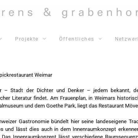
Projekte
Öffentliches
Netzwer
ickrestaurant Weimar
 – Stadt der Dichter und Denker – jedem bekannt, de
scher Literatur findet. Am Frauenplan, in Weimars historisc
almuseum und dem Goethe Park, liegt das Restaurant Möve
hweizer Gastronomie bündelt hier seine landeseigene Trad
s und lässt dies auch in dem Innenraumkonzept erkennen
 Das Innenraumkonzept lässt verschiedene Raumsequenze