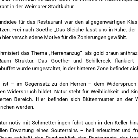
ant in der Weimarer Stadtkultur.
undidee für das Restaurant war den allgegenwärtigen Klas
tzen. Frei nach Goethe „Das Gleiche lässt uns in Ruhe, der
 hier verschiedene Motive für die Zonierungen gewählt.
thmisiert das Thema „Herrenanzug“ als gold-braun-anthrazi
um Struktur. Das Goethe- und Schillereck flankiert 
buffet wurde umgestaltet, in der hinteren Zone befindet sic
 ist – im Gegensatz zu den Herren – dem Widerspruch g
en Widerspruch bildet. Natur steht für Weiblichkeit und Sin
erten Bereich. Hier befinden sich Blütenmuster an der
trichen werden.
turmotiv mit Schmetterlingen führt auch in den Keller hi
llen Erwartung eines Souterrains – hell erleuchtet und f
 Raum schließt den Rundumblick des Restaurants, der trad