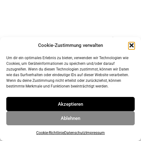
Impressum
Cookie-Zustimmung verwalten
Datenschutz
Um dir ein optimales Erlebnis zu bieten, verwenden wir Technologien wie
Cookies, um Geräteinformationen zu speichern und/oder darauf
© 2026 ahrens & grabenhorst architekten stadtplaner Part
zuzugreifen. Wenn du diesen Technologien zustimmst, können wir Daten
wie das Surfverhalten oder eindeutige IDs auf dieser Website verarbeiten.
GmbB
• Erstellt mit
GeneratePress
Wenn du deine Zustimmung nicht erteilst oder zurückziehst, können
bestimmte Merkmale und Funktionen beeinträchtigt werden.
Akzeptieren
Ablehnen
Cookie-Richtlinie
Datenschutz
Impressum