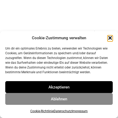
Impressum
Cookie-Zustimmung verwalten
Datenschutz
Um dir ein optimales Erlebnis zu bieten, verwenden wir Technologien wie
Cookies, um Geräteinformationen zu speichern und/oder darauf
© 2026 ahrens & grabenhorst architekten stadtplaner Part
zuzugreifen. Wenn du diesen Technologien zustimmst, können wir Daten
wie das Surfverhalten oder eindeutige IDs auf dieser Website verarbeiten.
GmbB
• Erstellt mit
GeneratePress
Wenn du deine Zustimmung nicht erteilst oder zurückziehst, können
bestimmte Merkmale und Funktionen beeinträchtigt werden.
Akzeptieren
Ablehnen
Cookie-Richtlinie
Datenschutz
Impressum