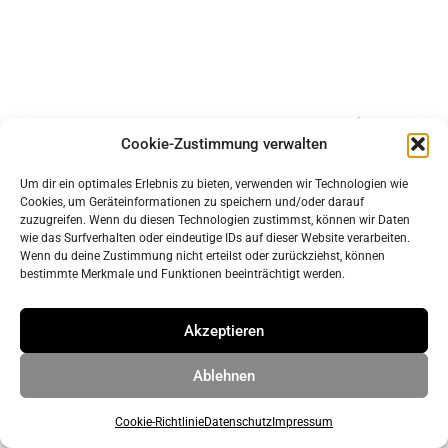
Impressum
Cookie-Zustimmung verwalten
Datenschutz
Um dir ein optimales Erlebnis zu bieten, verwenden wir Technologien wie
Cookies, um Geräteinformationen zu speichern und/oder darauf
© 2026 ahrens & grabenhorst architekten stadtplaner Part
zuzugreifen. Wenn du diesen Technologien zustimmst, können wir Daten
wie das Surfverhalten oder eindeutige IDs auf dieser Website verarbeiten.
GmbB
• Erstellt mit
GeneratePress
Wenn du deine Zustimmung nicht erteilst oder zurückziehst, können
bestimmte Merkmale und Funktionen beeinträchtigt werden.
Akzeptieren
Ablehnen
Cookie-Richtlinie
Datenschutz
Impressum