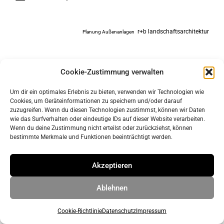
r+b landschaftsarchitektur
Planung Außenanlagen
Cookie-Zustimmung verwalten
Um dir ein optimales Erlebnis zu bieten, verwenden wir Technologien wie
Cookies, um Geräteinformationen zu speichern und/oder darauf
zuzugreifen. Wenn du diesen Technologien zustimmst, können wir Daten
wie das Surfverhalten oder eindeutige IDs auf dieser Website verarbeiten.
Wenn du deine Zustimmung nicht erteilst oder zurückziehst, können
bestimmte Merkmale und Funktionen beeinträchtigt werden.
Impressum
Datenschutz
Akzeptieren
Ablehnen
© 2026 ahrens & grabenhorst architekten stadtplaner Part
GmbB
• Erstellt mit
GeneratePress
Cookie-Richtlinie
Datenschutz
Impressum