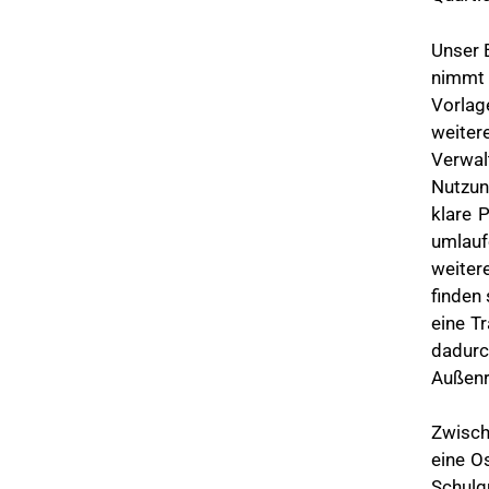
Unser 
nimmt 
Vorlag
weiter
Verwal
Nutzun
klare 
umlauf
weiter
finden
eine T
dadurc
Außen
Zwisch
eine O
Schulq