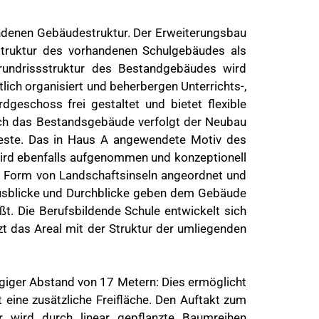
ndenen Gebäudestruktur. Der Erweiterungsbau
truktur des vorhandenen Schulgebäudes als
rundrissstruktur des Bestandgebäudes wird
ich organisiert und beherbergen Unterrichts-,
geschoss frei gestaltet und bietet flexible
uch das Bestandsgebäude verfolgt der Neubau
 Geste. Das in Haus A angewendete Motiv des
wird ebenfalls aufgenommen und konzeptionell
n Form von Landschaftsinseln angeordnet und
 Ausblicke und Durchblicke geben dem Gebäude
ßt. Die Berufsbildende Schule entwickelt sich
zt das Areal mit der Struktur der umliegenden
iger Abstand von 17 Metern: Dies ermöglicht
eine zusätzliche Freifläche. Den Auftakt zum
er wird durch linear gepflanzte Baumreihen