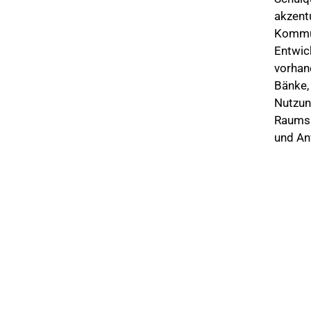
akzent
Kommun
Entwic
vorhan
Bänke,
Nutzun
Raums“ 
und An
© 2026 ahren