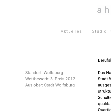
Zum
Inhalt
springen
Aktuelles
Studio
Berufs
Standort: Wolfsburg
Das Ha
Wettbewerb: 3. Preis 2012
Stadt 
Auslober: Stadt Wolfsburg
ausges
strukt
Schulh
qualit
Quarti