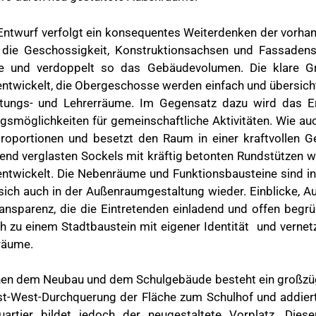
Entwurf verfolgt ein konsequentes Weiterdenken der vorha
die Geschossigkeit, Konstruktionsachsen und Fassadens
e und verdoppelt so das Gebäudevolumen. Die klare G
entwickelt, die Obergeschosse werden einfach und übersichtl
tungs- und Lehrerräume. Im Gegensatz dazu wird das Erd
gsmöglichkeiten für gemeinschaftliche Aktivitäten. Wie a
Proportionen und besetzt den Raum in einer kraftvollen
end verglasten Sockels mit kräftig betonten Rundstützen 
entwickelt. Die Nebenräume und Funktionsbausteine sind i
 sich auch in der Außenraumgestaltung wieder. Einblicke,
ransparenz, die die Eintretenden einladend und offen begrü
h zu einem Stadtbaustein mit eigener Identität und vernet
räume.
en dem Neubau und dem Schulgebäude besteht ein großzüg
st-West-Durchquerung der Fläche zum Schulhof und addiert 
uartier bildet jedoch der neugestaltete Vorplatz. Dies