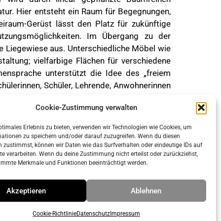
atur. Hier entsteht ein Raum für Begegnungen,
aum-Gerüst lässt den Platz für zukünftige
Nutzungsmöglichkeiten. Im Übergang zu der
e Liegewiese aus. Unterschiedliche Möbel wie
altung; vielfarbige Flächen für verschiedene
mensprache unterstützt die Idee des „freiem
Schülerinnen, Schüler, Lehrende, Anwohnerinnen
Cookie-Zustimmung verwalten
ptimales Erlebnis zu bieten, verwenden wir Technologien wie Cookies, um
mationen zu speichern und/oder darauf zuzugreifen. Wenn du diesen
 zustimmst, können wir Daten wie das Surfverhalten oder eindeutige IDs auf
te verarbeiten. Wenn du deine Zustimmung nicht erteilst oder zurückziehst,
immte Merkmale und Funktionen beeinträchtigt werden.
Impressum
Datenschutz
Akzeptieren
Ablehnen
Cookie-Richtlinie
Datenschutz
Impressum
eneratePress