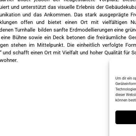
uiert und unterstützt das visuelle Erlebnis der Gebäudekub
ikation und das Ankommen. Das stark ausgeprägte Freir
klungen offen und bietet einen Ort mit vielfältigen 
denen Turnhalle bilden sanfte Erdmodellierungen eine grün
 eine Bühne sowie ein Deck betonen die freiräumliche Gest
gen stehen im Mittelpunkt. Die einheitlich verfolgte For
und schafft einen Ort mit Vielfalt und hoher Qualität für 
wohner.
Um dir ein o
Geräteinfor
Technologien
dieser Websi
können best
s & grabenhorst architekten stadtplaner Part GmbB
• Erstellt mit
G