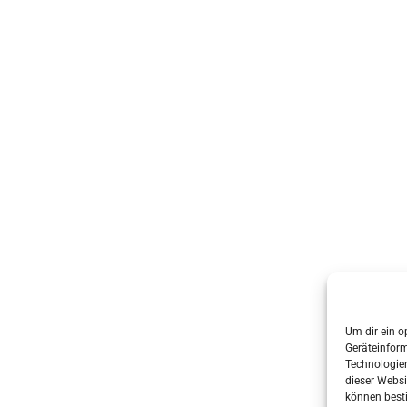
s & grabenhorst architekten stadtplaner Part GmbB
• Erstellt mit
G
Um dir ein o
Geräteinfor
Technologien
dieser Websi
können best