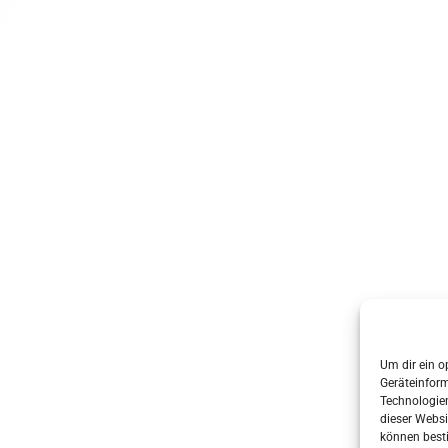
s & grabenhorst architekten stadtplaner Part GmbB
• Erstellt mit
G
Um dir ein o
Geräteinfor
Technologien
dieser Websi
können best