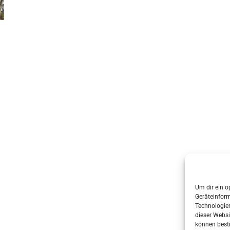
s & grabenhorst architekten stadtplaner Part GmbB
• Erstellt mit
G
Um dir ein o
Geräteinfor
Technologien
dieser Websi
können best