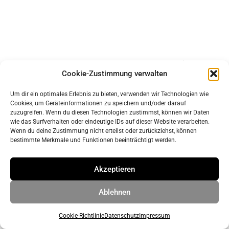
Impressum
Cookie-Zustimmung verwalten
Datenschutz
Um dir ein optimales Erlebnis zu bieten, verwenden wir Technologien wie
Cookies, um Geräteinformationen zu speichern und/oder darauf
© 2026 ahrens & grabenhorst architekten stadtplaner Part
zuzugreifen. Wenn du diesen Technologien zustimmst, können wir Daten
wie das Surfverhalten oder eindeutige IDs auf dieser Website verarbeiten.
GmbB
• Erstellt mit
GeneratePress
Wenn du deine Zustimmung nicht erteilst oder zurückziehst, können
bestimmte Merkmale und Funktionen beeinträchtigt werden.
Akzeptieren
Ablehnen
Cookie-Richtlinie
Datenschutz
Impressum